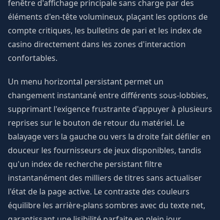
fenêtre d'affichage principale sans charge par des
éléments d'en-tête volumineux, plaçant les options de
compte critiques, les bulletins de pari et les index de
casino directement dans les zones d'interaction
confortables.
Un menu horizontal persistant permet un
changement instantané entre différents sous-lobbies,
supprimant l'exigence frustrante d'appuyer à plusieurs
reprises sur le bouton de retour du matériel. Le
balayage vers la gauche ou vers la droite fait défiler en
douceur les fournisseurs de jeux disponibles, tandis
qu'un index de recherche persistant filtre
instantanément des milliers de titres sans actualiser
l'état de la page active. Le contraste des couleurs
équilibre les arrière-plans sombres avec du texte net,
garantissant une lisibilité parfaite en plein jour.