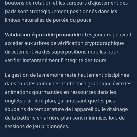
boutons de rotation et les curseurs d'ajustement des
paris sont stratégiquement positionnés dans les
limites naturelles de portée du pouce.
Validation équitable prouvable :
Les joueurs peuvent
accéder aux arbres de vérification cryptographique
directement via des superpositions mobiles pour
vérifier instantanément l'intégrité des tours.
La gestion de la mémoire reste hautement disciplinée
dans tous les domaines. L'interface graphique évite les
animations gourmandes en ressources dans les
onglets d'arrière-plan, garantissant que les pics
soudains de température de l'appareil ou le drainage
de la batterie en arrière-plan sont minimisés lors de
sessions de jeu prolongées.