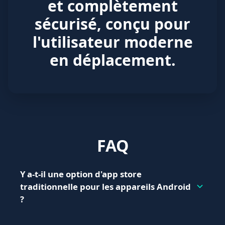
et complètement
sécurisé, conçu pour
l'utilisateur moderne
en déplacement.
FAQ
Y a-t-il une option d'app store
traditionnelle pour les appareils Android
?