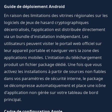
Guide de déploiement Android
En raison des limitations des vitrines régionales sur les
logiciels de jeux de hasard cryptographiques
décentralisés, l'application est distribuée directement
via un bundle d'installation indépendant. Les
utilisateurs peuvent visiter le portail web officiel sur
leur appareil portable et naviguer vers la zone des
applications mobiles. L'initiation du téléchargement
produit un fichier package dédié. Une fois que vous
activez les installations à partir de sources non fiables
dans vos paramètres de sécurité interne, le package
se décompresse automatiquement et place une icône
d'application non gérée sur votre tableau de bord
principal.
Cadre de configuration Apple