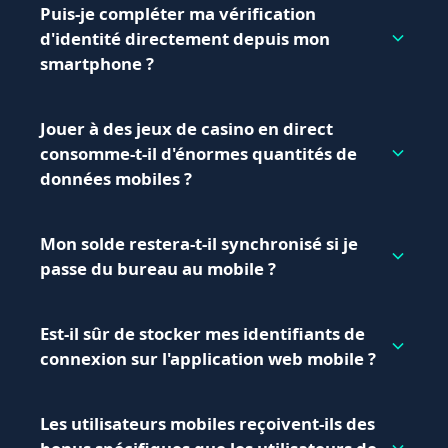
Puis-je compléter ma vérification
d'identité directement depuis mon
smartphone ?
Jouer à des jeux de casino en direct
consomme-t-il d'énormes quantités de
données mobiles ?
Mon solde restera-t-il synchronisé si je
passe du bureau au mobile ?
Est-il sûr de stocker mes identifiants de
connexion sur l'application web mobile ?
Les utilisateurs mobiles reçoivent-ils des