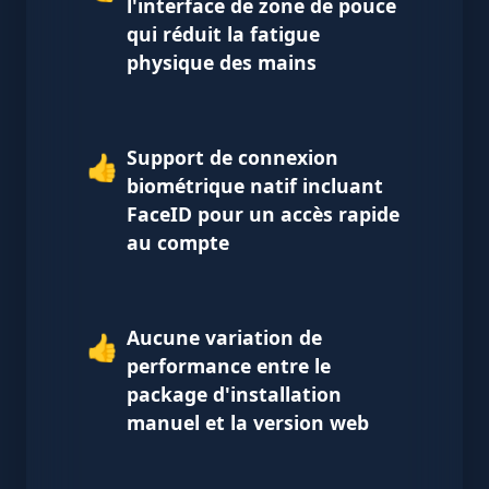
l'interface de zone de pouce
qui réduit la fatigue
physique des mains
Support de connexion
👍
biométrique natif incluant
FaceID pour un accès rapide
au compte
Aucune variation de
👍
performance entre le
package d'installation
manuel et la version web