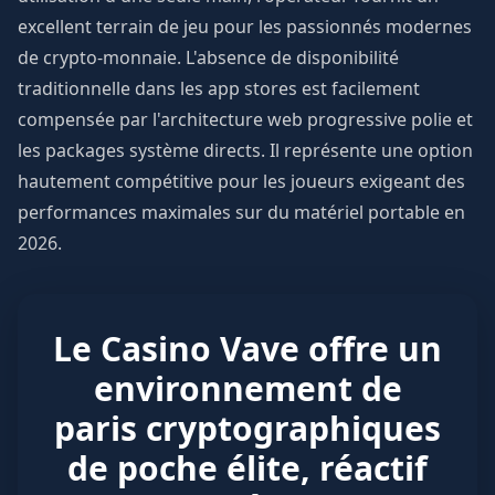
excellent terrain de jeu pour les passionnés modernes
de crypto-monnaie. L'absence de disponibilité
traditionnelle dans les app stores est facilement
compensée par l'architecture web progressive polie et
les packages système directs. Il représente une option
hautement compétitive pour les joueurs exigeant des
performances maximales sur du matériel portable en
2026.
Le Casino Vave offre un
environnement de
paris cryptographiques
de poche élite, réactif