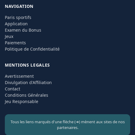
NAVIGATION
Paris sportifs
Application
Examen du Bonus
Jeux
Paiements
Politique de Confidentialité
MENTIONS LEGALES
Avertissement
Divulgation d'Affiliation
Contact
Conditions Générales
Jeu Responsable
Tous les liens marqués d'une flèche (➜) mènent aux sites de nos
partenaires.