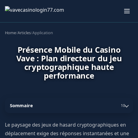
Home
/
Articles
/
Application
Présence Mobile du Casino
Vave : Plan directeur du jeu
cryptographique haute
performance
Sommaire
10
Le paysage des jeux de hasard cryptographiques en
déplacement exige des réponses instantanées et une