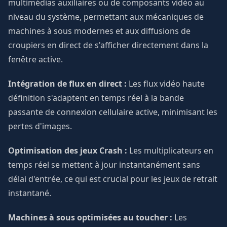
multimédias auxiliaires ou de composants vidéo au
niveau du système, permettant aux mécaniques de
machines à sous modernes et aux diffusions de
croupiers en direct de s'afficher directement dans la
fenêtre active.
Intégration de flux en direct :
Les flux vidéo haute
définition s'adaptent en temps réel à la bande
passante de connexion cellulaire active, minimisant les
pertes d'images.
Optimisation des jeux Crash :
Les multiplicateurs en
temps réel se mettent à jour instantanément sans
délai d'entrée, ce qui est crucial pour les jeux de retrait
instantané.
Machines à sous optimisées au toucher :
Les