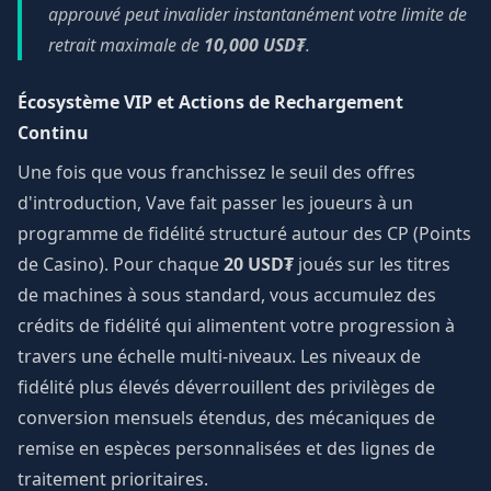
approuvé peut invalider instantanément votre limite de
retrait maximale de
10,000 USD₮
.
Écosystème VIP et Actions de Rechargement
Continu
Une fois que vous franchissez le seuil des offres
d'introduction, Vave fait passer les joueurs à un
programme de fidélité structuré autour des CP (Points
de Casino). Pour chaque
20 USD₮
joués sur les titres
de machines à sous standard, vous accumulez des
crédits de fidélité qui alimentent votre progression à
travers une échelle multi-niveaux. Les niveaux de
fidélité plus élevés déverrouillent des privilèges de
conversion mensuels étendus, des mécaniques de
remise en espèces personnalisées et des lignes de
traitement prioritaires.