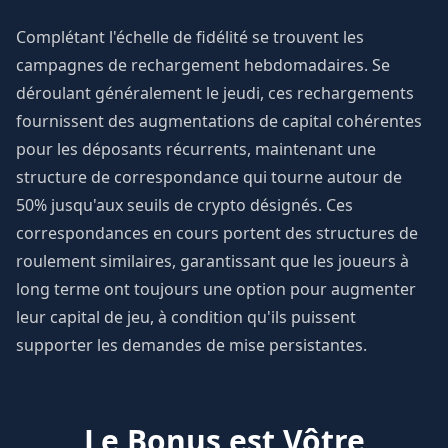
Complétant l'échelle de fidélité se trouvent les
campagnes de rechargement hebdomadaires. Se
déroulant généralement le jeudi, ces rechargements
fournissent des augmentations de capital cohérentes
pour les déposants récurrents, maintenant une
structure de correspondance qui tourne autour de
50% jusqu'aux seuils de crypto désignés. Ces
correspondances en cours portent des structures de
roulement similaires, garantissant que les joueurs à
long terme ont toujours une option pour augmenter
leur capital de jeu, à condition qu'ils puissent
supporter les demandes de mise persistantes.
Le Bonus est Vôtre