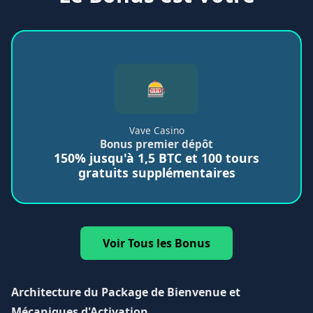
🎰
Vave Casino
Bonus premier dépôt
150% jusqu'à 1,5 BTC et 100 tours
gratuits supplémentaires
Voir Tous les Bonus
Architecture du Package de Bienvenue et
Mécaniques d'Activation