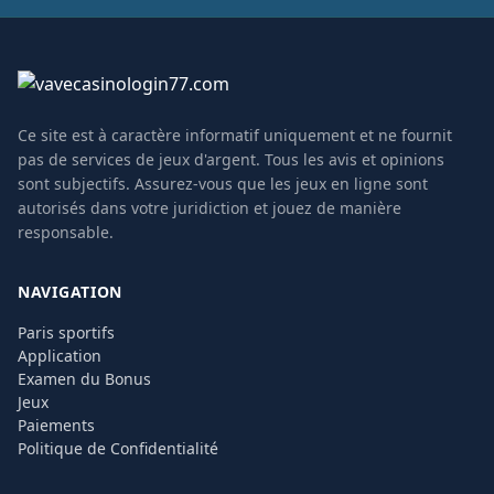
Ce site est à caractère informatif uniquement et ne fournit
pas de services de jeux d'argent. Tous les avis et opinions
sont subjectifs. Assurez-vous que les jeux en ligne sont
autorisés dans votre juridiction et jouez de manière
responsable.
NAVIGATION
Paris sportifs
Application
Examen du Bonus
Jeux
Paiements
Politique de Confidentialité