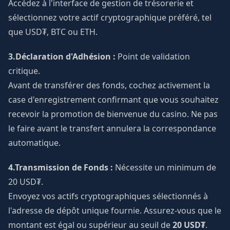
Accédez à l'interface de gestion de trésorerie et
sélectionnez votre actif cryptographique préféré, tel
que USD₮, BTC ou ETH.
3.
Déclaration d'Adhésion :
Point de validation
critique.
Avant de transférer des fonds, cochez activement la
case d'enregistrement confirmant que vous souhaitez
recevoir la promotion de bienvenue du casino. Ne pas
le faire avant le transfert annulera la correspondance
automatique.
4.
Transmission de Fonds :
Nécessite un minimum de
20 USD₮.
Envoyez vos actifs cryptographiques sélectionnés à
l'adresse de dépôt unique fournie. Assurez-vous que le
montant est égal ou supérieur au seuil de
20 USD₮
.