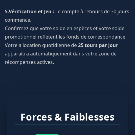
5.
Vérification et Jeu :
Le compte à rebours de 30 jours
commence.
Confirmez que votre solde en espèces et votre solde
promotionnel reflètent les fonds de correspondance.
Votre allocation quotidienne de
25 tours par jour
apparaîtra automatiquement dans votre zone de
récompenses actives.
Forces & Faiblesses