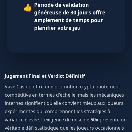
Période de validation
👍
généreuse de 30 jours offre
amplement de temps pour
planifier votre jeu
Jugement Final et Verdict Définitif
Vave Casino offre une promotion crypto hautement
compétitive en termes d'échelle, mais les mécaniques
internes signifient qu'elle convient mieux aux joueurs
expérimentés qui comprennent les stratégies à
variance élevée. L'exigence de mise de
50x
présente un
véritable défi statistique que les joueurs occasionnels